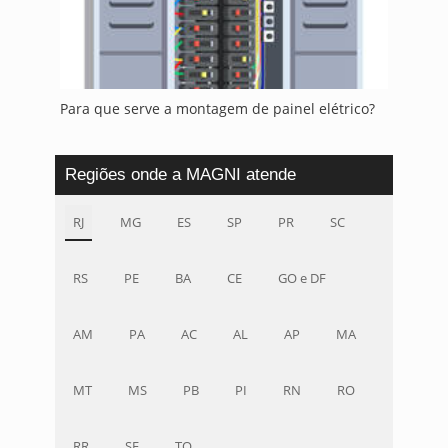
Para que serve a montagem de painel elétrico?
Regiões onde a MAGNI atende
RJ
MG
ES
SP
PR
SC
RS
PE
BA
CE
GO e DF
AM
PA
AC
AL
AP
MA
MT
MS
PB
PI
RN
RO
RR
SE
TO