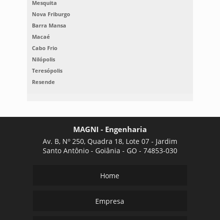
Mesquita
Nova Friburgo
Barra Mansa
Macaé
Cabo Frio
Nilópolis
Teresópolis
Resende
MAGNI - Engenharia
Av. B, Nº 250, Quadra 18, Lote 07 - Jardim
Santo Antônio - Goiânia - GO - 74853-030
Home
Empresa