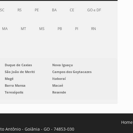
SC
RS
PE
BA
CE
GO e DF
MA
MT
MS
PB
PI
RN
Duque de Caxias
Nova Iguaçu
São João de Meriti
Campos dos Goytacazes
Magé
Itaboraí
Barra Mansa
Macaé
Teresópolis
Resende
Home
nto Antônio - Goiânia - GO - 74853-030