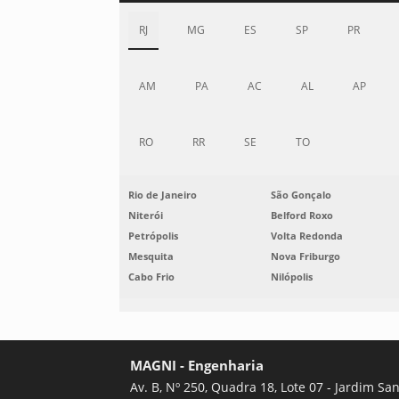
RJ
MG
ES
SP
PR
AM
PA
AC
AL
AP
RO
RR
SE
TO
Rio de Janeiro
São Gonçalo
Niterói
Belford Roxo
Petrópolis
Volta Redonda
Mesquita
Nova Friburgo
Cabo Frio
Nilópolis
MAGNI - Engenharia
Av. B, Nº 250, Quadra 18, Lote 07 - Jardim Sa