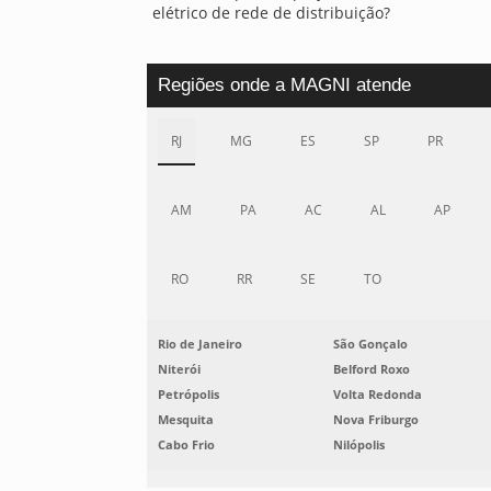
elétrico de rede de distribuição?
Regiões onde a MAGNI atende
RJ
MG
ES
SP
PR
AM
PA
AC
AL
AP
RO
RR
SE
TO
Rio de Janeiro
São Gonçalo
Niterói
Belford Roxo
Petrópolis
Volta Redonda
Mesquita
Nova Friburgo
Cabo Frio
Nilópolis