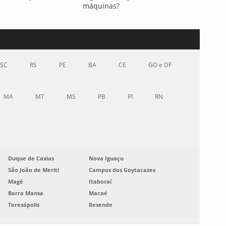
máquinas?
SC
RS
PE
BA
CE
GO e DF
MA
MT
MS
PB
PI
RN
Duque de Caxias
Nova Iguaçu
São João de Meriti
Campos dos Goytacazes
Magé
Itaboraí
Barra Mansa
Macaé
Teresópolis
Resende